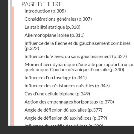
PAGE DE TITRE
Introduction
(p.305)
Considérations générales
(p.307)
La stabilité statique
(p.310)
Aile monoplane isolée
(p.311)
Influence de la flèche et du gauchissement combinés
(p.322)
Influence du V avec ou sans gauchissement
(p.327)
Moment aérodynamique d'une aile par rapport à un po
quelconque. Courbe mécanique d'une aile
(p.330)
Influence d'un fuselage
(p.341)
Influence des résistances nuisibles
(p.347)
Cas d'une cellule biplane
(p.349)
Action des empennages horizontaux
(p.370)
Angle de déflexion dû aux ailes
(p.377)
Angle de déflexion dû aux hélices
(p.379)
Influence du souffle des hélices
(p.380)
Droits réservés - CNAM
Influence du sillage des ailes
(p.380)