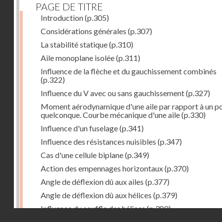
PAGE DE TITRE
Introduction
(p.305)
Considérations générales
(p.307)
La stabilité statique
(p.310)
Aile monoplane isolée
(p.311)
Influence de la flèche et du gauchissement combinés
(p.322)
Influence du V avec ou sans gauchissement
(p.327)
Moment aérodynamique d'une aile par rapport à un po
quelconque. Courbe mécanique d'une aile
(p.330)
Influence d'un fuselage
(p.341)
Influence des résistances nuisibles
(p.347)
Cas d'une cellule biplane
(p.349)
Action des empennages horizontaux
(p.370)
Angle de déflexion dû aux ailes
(p.377)
Angle de déflexion dû aux hélices
(p.379)
Influence du souffle des hélices
(p.380)
Droits réservés - CNAM
Influence du sillage des ailes
(p.380)