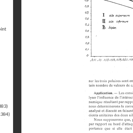
int
383)
.384)