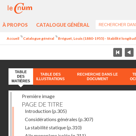
À PROPOS
CATALOGUE GÉNÉRAL
Accueil
Catalogue général
Bréguet, Louis (1880-1955) - Stabilité longitud
TABLE
TABLE DES
RECHERCHE DANS LE
T
DES
ILLUSTRATIONS
DOCUMENT
OC
MATIÈRES
Première image
PAGE DE TITRE
Introduction
(p.305)
Considérations générales
(p.307)
La stabilité statique
(p.310)
Aile monoplane isolée
(p.311)