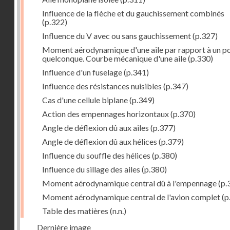
Influence de la flèche et du gauchissement combinés
(p.322)
Influence du V avec ou sans gauchissement
(p.327)
Moment aérodynamique d'une aile par rapport à un po
quelconque. Courbe mécanique d'une aile
(p.330)
Influence d'un fuselage
(p.341)
Influence des résistances nuisibles
(p.347)
Cas d'une cellule biplane
(p.349)
Action des empennages horizontaux
(p.370)
Angle de déflexion dû aux ailes
(p.377)
Angle de déflexion dû aux hélices
(p.379)
Influence du souffle des hélices
(p.380)
Influence du sillage des ailes
(p.380)
Moment aérodynamique central dû à l'empennage
(p.
Moment aérodynamique central de l'avion complet
(p
Table des matières
(n.n.)
Dernière image