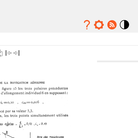
Mode
contraste
élévé