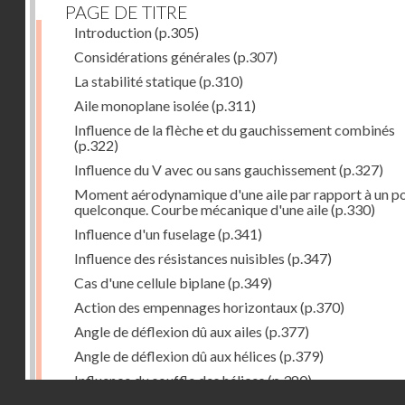
PAGE DE TITRE
Introduction
(p.305)
Considérations générales
(p.307)
La stabilité statique
(p.310)
Aile monoplane isolée
(p.311)
Influence de la flèche et du gauchissement combinés
(p.322)
Influence du V avec ou sans gauchissement
(p.327)
Moment aérodynamique d'une aile par rapport à un po
quelconque. Courbe mécanique d'une aile
(p.330)
Influence d'un fuselage
(p.341)
Influence des résistances nuisibles
(p.347)
Cas d'une cellule biplane
(p.349)
Action des empennages horizontaux
(p.370)
Angle de déflexion dû aux ailes
(p.377)
Angle de déflexion dû aux hélices
(p.379)
Influence du souffle des hélices
(p.380)
Droits réservés - CNAM
Influence du sillage des ailes
(p.380)