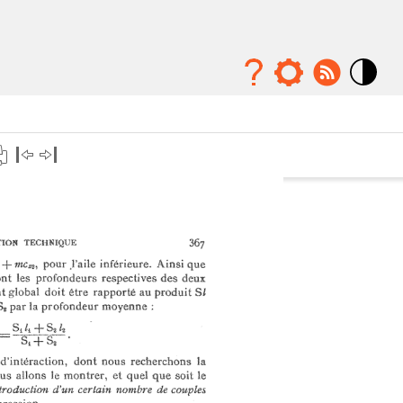
Mode
contraste
élévé