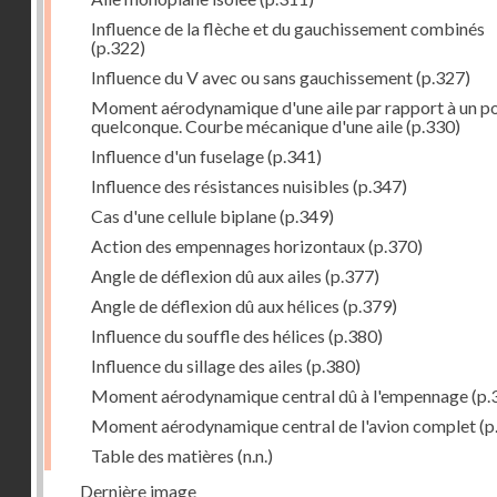
Influence de la flèche et du gauchissement combinés
(p.322)
Influence du V avec ou sans gauchissement
(p.327)
Moment aérodynamique d'une aile par rapport à un po
quelconque. Courbe mécanique d'une aile
(p.330)
Influence d'un fuselage
(p.341)
Influence des résistances nuisibles
(p.347)
Cas d'une cellule biplane
(p.349)
Action des empennages horizontaux
(p.370)
Angle de déflexion dû aux ailes
(p.377)
Angle de déflexion dû aux hélices
(p.379)
Influence du souffle des hélices
(p.380)
Influence du sillage des ailes
(p.380)
Moment aérodynamique central dû à l'empennage
(p.
Moment aérodynamique central de l'avion complet
(p
Table des matières
(n.n.)
Dernière image