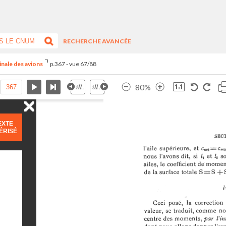
RECHERCHE AVANCÉE
inale des avions
p.367 - vue 67/88
80%
EXTE
ÉRISÉ