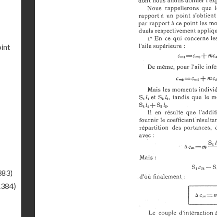
int
383)
.384)