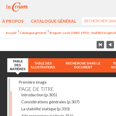
À PROPOS
CATALOGUE GÉNÉRAL
Accueil
Catalogue général
Bréguet, Louis (1880-1955) - Stabilité longitud
TABLE
TABLE DES
RECHERCHE DANS LE
T
DES
ILLUSTRATIONS
DOCUMENT
OC
MATIÈRES
Première image
PAGE DE TITRE
Introduction
(p.305)
Considérations générales
(p.307)
La stabilité statique
(p.310)
Aile monoplane isolée
(p.311)