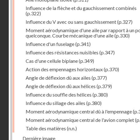
Influence de la flèche et du gauchissement combinés
(p.322)
Influence du V avec ou sans gauchissement
(p.327)
Moment aérodynamique d'une aile par rapport à un po
quelconque. Courbe mécanique d'une aile
(p.330)
Influence d'un fuselage
(p.341)
Influence des résistances nuisibles
(p.347)
Cas d'une cellule biplane
(p.349)
Action des empennages horizontaux
(p.370)
Angle de déflexion dû aux ailes
(p.377)
Angle de déflexion dû aux hélices
(p.379)
Influence du souffle des hélices
(p.380)
Influence du sillage des ailes
(p.380)
Moment aérodynamique central dû à l'empennage
(p.
Moment aérodynamique central de l'avion complet
(p
Table des matières
(n.n.)
Dernière image