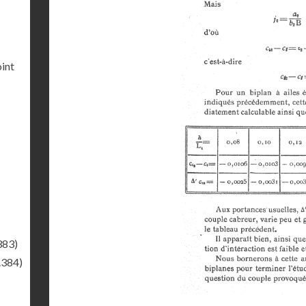
int
383)
.384)