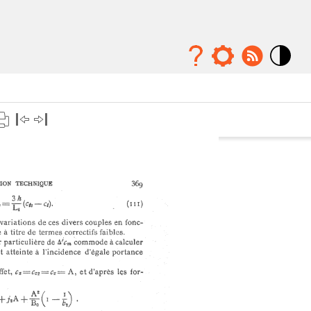
Mode
contraste
élévé