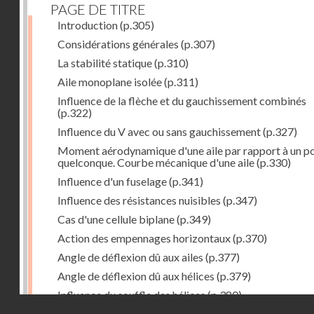
PAGE DE TITRE
Introduction
(p.305)
Considérations générales
(p.307)
La stabilité statique
(p.310)
Aile monoplane isolée
(p.311)
Influence de la flèche et du gauchissement combinés
(p.322)
Influence du V avec ou sans gauchissement
(p.327)
Moment aérodynamique d'une aile par rapport à un po
quelconque. Courbe mécanique d'une aile
(p.330)
Influence d'un fuselage
(p.341)
Influence des résistances nuisibles
(p.347)
Cas d'une cellule biplane
(p.349)
Action des empennages horizontaux
(p.370)
Angle de déflexion dû aux ailes
(p.377)
Angle de déflexion dû aux hélices
(p.379)
Influence du souffle des hélices
(p.380)
Droits réservés - CNAM
Influence du sillage des ailes
(p.380)