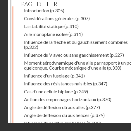
PAGE DE TITRE
Introduction
(p.305)
Considérations générales
(p.307)
La stabilité statique
(p.310)
Aile monoplane isolée
(p.311)
Influence de la flèche et du gauchissement combinés
(p.322)
Influence du V avec ou sans gauchissement
(p.327)
Moment aérodynamique d'une aile par rapport à un po
quelconque. Courbe mécanique d'une aile
(p.330)
Influence d'un fuselage
(p.341)
Influence des résistances nuisibles
(p.347)
Cas d'une cellule biplane
(p.349)
Action des empennages horizontaux
(p.370)
Angle de déflexion dû aux ailes
(p.377)
Angle de déflexion dû aux hélices
(p.379)
Influence du souffle des hélices
(p.380)
Droits réservés - CNAM
Influence du sillage des ailes
(p.380)