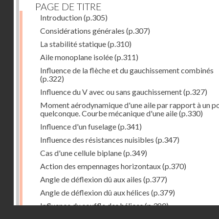
PAGE DE TITRE
Introduction
(p.305)
Considérations générales
(p.307)
La stabilité statique
(p.310)
Aile monoplane isolée
(p.311)
Influence de la flèche et du gauchissement combinés
(p.322)
Influence du V avec ou sans gauchissement
(p.327)
Moment aérodynamique d'une aile par rapport à un po
quelconque. Courbe mécanique d'une aile
(p.330)
Influence d'un fuselage
(p.341)
Influence des résistances nuisibles
(p.347)
Cas d'une cellule biplane
(p.349)
Action des empennages horizontaux
(p.370)
Angle de déflexion dû aux ailes
(p.377)
Angle de déflexion dû aux hélices
(p.379)
Influence du souffle des hélices
(p.380)
Droits réservés - CNAM
Influence du sillage des ailes
(p.380)