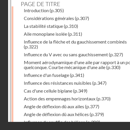
PAGE DE TITRE
Introduction
(p.305)
Considérations générales
(p.307)
La stabilité statique
(p.310)
Aile monoplane isolée
(p.311)
Influence de la flèche et du gauchissement combinés
(p.322)
Influence du V avec ou sans gauchissement
(p.327)
Moment aérodynamique d'une aile par rapport à un po
quelconque. Courbe mécanique d'une aile
(p.330)
Influence d'un fuselage
(p.341)
Influence des résistances nuisibles
(p.347)
Cas d'une cellule biplane
(p.349)
Action des empennages horizontaux
(p.370)
Angle de déflexion dû aux ailes
(p.377)
Angle de déflexion dû aux hélices
(p.379)
Influence du souffle des hélices
(p.380)
Droits réservés - CNAM
Influence du sillage des ailes
(p.380)