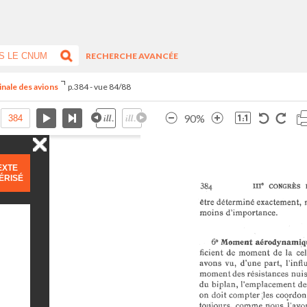
RECHERCHE AVANCÉE
inale des avions
p.384 - vue 84/88
90%
EXTE
ÉRISÉ