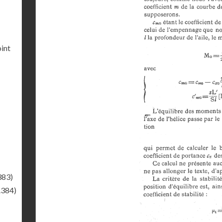
int
383)
.384)