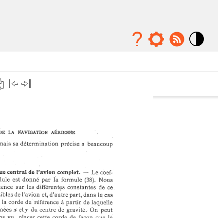
Mode
contraste
élévé