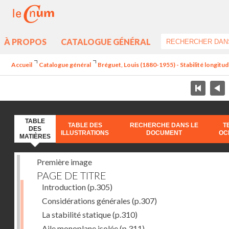
À PROPOS
CATALOGUE GÉNÉRAL
Accueil
Catalogue général
Bréguet, Louis (1880-1955) - Stabilité longitud
TABLE
TABLE DES
RECHERCHE DANS LE
T
DES
ILLUSTRATIONS
DOCUMENT
OC
MATIÈRES
Première image
PAGE DE TITRE
Introduction
(p.305)
Considérations générales
(p.307)
La stabilité statique
(p.310)
Aile monoplane isolée
(p.311)