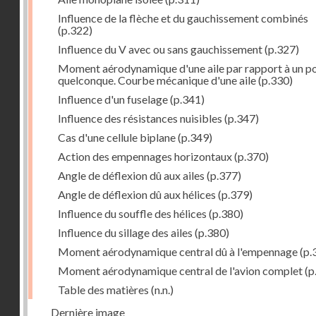
Influence de la flèche et du gauchissement combinés
(p.322)
Influence du V avec ou sans gauchissement
(p.327)
Moment aérodynamique d'une aile par rapport à un po
quelconque. Courbe mécanique d'une aile
(p.330)
Influence d'un fuselage
(p.341)
Influence des résistances nuisibles
(p.347)
Cas d'une cellule biplane
(p.349)
Action des empennages horizontaux
(p.370)
Angle de déflexion dû aux ailes
(p.377)
Angle de déflexion dû aux hélices
(p.379)
Influence du souffle des hélices
(p.380)
Influence du sillage des ailes
(p.380)
Moment aérodynamique central dû à l'empennage
(p.
Moment aérodynamique central de l'avion complet
(p
Table des matières
(n.n.)
Dernière image