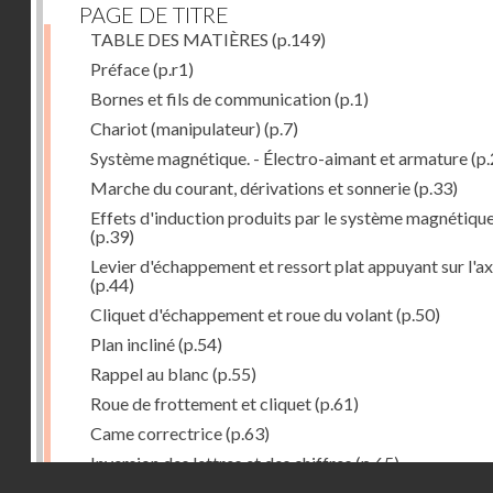
PAGE DE TITRE
TABLE DES MATIÈRES
(p.149)
Préface
(p.r1)
Bornes et fils de communication
(p.1)
Chariot (manipulateur)
(p.7)
Système magnétique. - Électro-aimant et armature
(p.
Marche du courant, dérivations et sonnerie
(p.33)
Effets d'induction produits par le système magnétiqu
(p.39)
Levier d'échappement et ressort plat appuyant sur l'a
(p.44)
Cliquet d'échappement et roue du volant
(p.50)
Plan incliné
(p.54)
Rappel au blanc
(p.55)
Roue de frottement et cliquet
(p.61)
Came correctrice
(p.63)
Inversion des lettres et des chiffres
(p.65)
Droits réservés - CNAM
Mécanisme d'impression et d'entraînement du papier