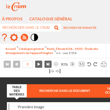
À PROPOS
CATALOGUE GÉNÉRAL
RECHERCHE AVANCÉE
Mode
contraste
Accueil
Catalogue général
Buels, Édouard (18..-1925) - Étude des
élévé
dérangements de l'appareil Hughes
n.n. - vue 1/154
90%
TABLE
T
DES
RECHERCHE DANS LE DOCUMENT
OC
MATIÈRES
Première image