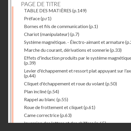
PAGE DE TITRE
TABLE DES MATIÈRES
(p.149)
Préface
(p.r1)
Bornes et fils de communication
(p.1)
Chariot (manipulateur)
(p.7)
Système magnétique. - Électro-aimant et armature
(p.
Marche du courant, dérivations et sonnerie
(p.33)
Effets d'induction produits par le système magnétiqu
(p.39)
Levier d'échappement et ressort plat appuyant sur l'a
(p.44)
Cliquet d'échappement et roue du volant
(p.50)
Plan incliné
(p.54)
Rappel au blanc
(p.55)
Roue de frottement et cliquet
(p.61)
Came correctrice
(p.63)
Inversion des lettres et des chiffres
(p.65)
Droits réservés - CNAM
Mécanisme d'impression et d'entraînement du papier