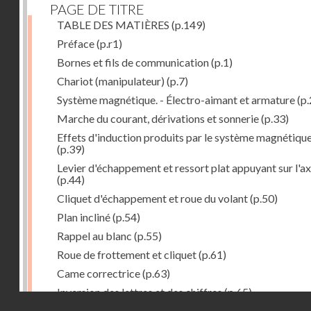
PAGE DE TITRE
TABLE DES MATIÈRES
(p.149)
Préface
(p.r1)
Bornes et fils de communication
(p.1)
Chariot (manipulateur)
(p.7)
Système magnétique. - Électro-aimant et armature
(p.
Marche du courant, dérivations et sonnerie
(p.33)
Effets d'induction produits par le système magnétiqu
(p.39)
Levier d'échappement et ressort plat appuyant sur l'a
(p.44)
Cliquet d'échappement et roue du volant
(p.50)
Plan incliné
(p.54)
Rappel au blanc
(p.55)
Roue de frottement et cliquet
(p.61)
Came correctrice
(p.63)
Inversion des lettres et des chiffres
(p.65)
Droits réservés - CNAM
Mécanisme d'impression et d'entraînement du papier