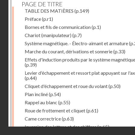
PAGE DE TITRE
TABLE DES MATIÈRES
(p.149)
Préface
(p.r1)
Bornes et fils de communication
(p.1)
Chariot (manipulateur)
(p.7)
Système magnétique. - Électro-aimant et armature
(p.
Marche du courant, dérivations et sonnerie
(p.33)
Effets d'induction produits par le système magnétiqu
(p.39)
Levier d'échappement et ressort plat appuyant sur l'a
(p.44)
Cliquet d'échappement et roue du volant
(p.50)
Plan incliné
(p.54)
Rappel au blanc
(p.55)
Roue de frottement et cliquet
(p.61)
Came correctrice
(p.63)
Inversion des lettres et des chiffres
(p.65)
Droits réservés - CNAM
Mécanisme d'impression et d'entraînement du papier