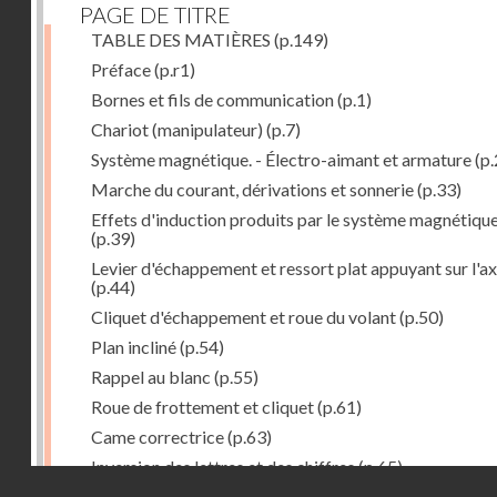
PAGE DE TITRE
TABLE DES MATIÈRES
(p.149)
Préface
(p.r1)
Bornes et fils de communication
(p.1)
Chariot (manipulateur)
(p.7)
Système magnétique. - Électro-aimant et armature
(p.
Marche du courant, dérivations et sonnerie
(p.33)
Effets d'induction produits par le système magnétiqu
(p.39)
Levier d'échappement et ressort plat appuyant sur l'a
(p.44)
Cliquet d'échappement et roue du volant
(p.50)
Plan incliné
(p.54)
Rappel au blanc
(p.55)
Roue de frottement et cliquet
(p.61)
Came correctrice
(p.63)
Inversion des lettres et des chiffres
(p.65)
Droits réservés - CNAM
Mécanisme d'impression et d'entraînement du papier