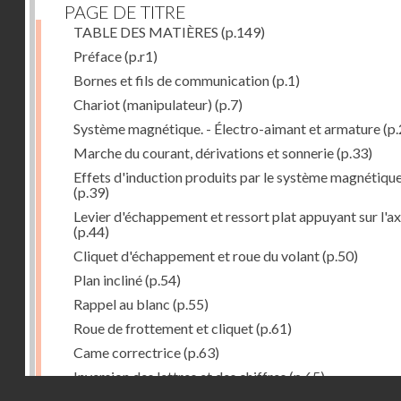
PAGE DE TITRE
TABLE DES MATIÈRES
(p.149)
Préface
(p.r1)
Bornes et fils de communication
(p.1)
Chariot (manipulateur)
(p.7)
Système magnétique. - Électro-aimant et armature
(p.
Marche du courant, dérivations et sonnerie
(p.33)
Effets d'induction produits par le système magnétiqu
(p.39)
Levier d'échappement et ressort plat appuyant sur l'a
(p.44)
Cliquet d'échappement et roue du volant
(p.50)
Plan incliné
(p.54)
Rappel au blanc
(p.55)
Roue de frottement et cliquet
(p.61)
Came correctrice
(p.63)
Inversion des lettres et des chiffres
(p.65)
Droits réservés - CNAM
Mécanisme d'impression et d'entraînement du papier