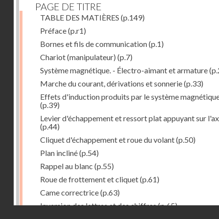
PAGE DE TITRE
TABLE DES MATIÈRES
(p.149)
Préface
(p.r1)
Bornes et fils de communication
(p.1)
Chariot (manipulateur)
(p.7)
Système magnétique. - Électro-aimant et armature
(p.
Marche du courant, dérivations et sonnerie
(p.33)
Effets d'induction produits par le système magnétiqu
(p.39)
Levier d'échappement et ressort plat appuyant sur l'a
(p.44)
Cliquet d'échappement et roue du volant
(p.50)
Plan incliné
(p.54)
Rappel au blanc
(p.55)
Roue de frottement et cliquet
(p.61)
Came correctrice
(p.63)
Inversion des lettres et des chiffres
(p.65)
Droits réservés - CNAM
Mécanisme d'impression et d'entraînement du papier