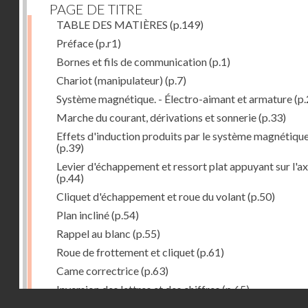
PAGE DE TITRE
TABLE DES MATIÈRES
(p.149)
Préface
(p.r1)
Bornes et fils de communication
(p.1)
Chariot (manipulateur)
(p.7)
Système magnétique. - Électro-aimant et armature
(p.
Marche du courant, dérivations et sonnerie
(p.33)
Effets d'induction produits par le système magnétiqu
(p.39)
Levier d'échappement et ressort plat appuyant sur l'a
(p.44)
Cliquet d'échappement et roue du volant
(p.50)
Plan incliné
(p.54)
Rappel au blanc
(p.55)
Roue de frottement et cliquet
(p.61)
Came correctrice
(p.63)
Inversion des lettres et des chiffres
(p.65)
Droits réservés - CNAM
Mécanisme d'impression et d'entraînement du papier