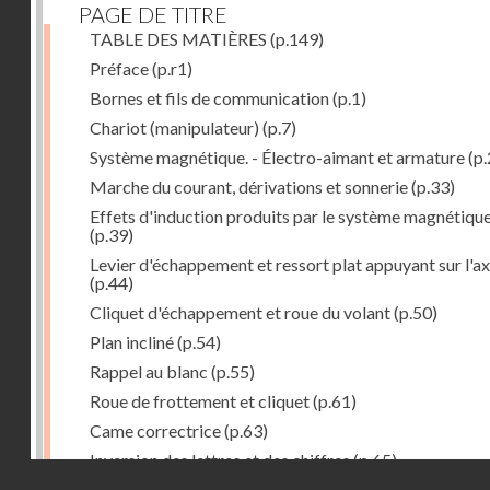
PAGE DE TITRE
TABLE DES MATIÈRES
(p.149)
Préface
(p.r1)
Bornes et fils de communication
(p.1)
Chariot (manipulateur)
(p.7)
Système magnétique. - Électro-aimant et armature
(p.
Marche du courant, dérivations et sonnerie
(p.33)
Effets d'induction produits par le système magnétiqu
(p.39)
Levier d'échappement et ressort plat appuyant sur l'a
(p.44)
Cliquet d'échappement et roue du volant
(p.50)
Plan incliné
(p.54)
Rappel au blanc
(p.55)
Roue de frottement et cliquet
(p.61)
Came correctrice
(p.63)
Inversion des lettres et des chiffres
(p.65)
Droits réservés - CNAM
Mécanisme d'impression et d'entraînement du papier