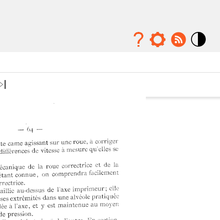
Mode
contraste
élévé