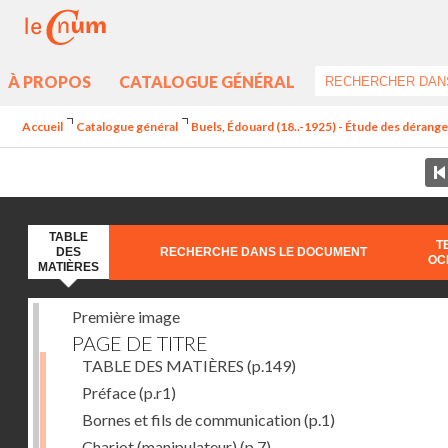
À PROPOS
CATALOGUE GÉNÉRAL
Accueil
Catalogue général
Buels, Édouard (18..-1925) - Étude des dérang
TABLE
T
DES
RECHERCHE DANS LE DOCUMENT
OC
MATIÈRES
Première image
PAGE DE TITRE
TABLE DES MATIÈRES
(p.149)
Préface
(p.r1)
Bornes et fils de communication
(p.1)
Chariot (manipulateur)
(p.7)