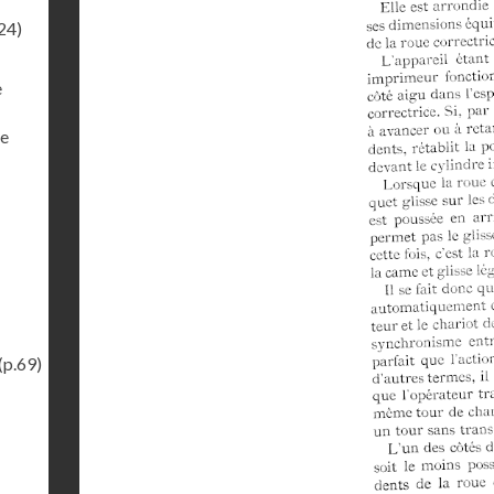
24)
e
xe
(p.69)