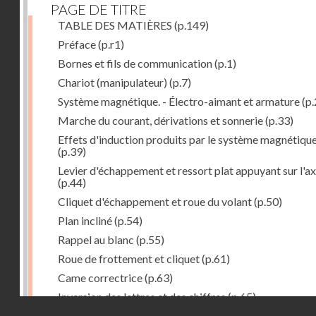
PAGE DE TITRE
TABLE DES MATIÈRES
(p.149)
Préface
(p.r1)
Bornes et fils de communication
(p.1)
Chariot (manipulateur)
(p.7)
Système magnétique. - Électro-aimant et armature
(p.
Marche du courant, dérivations et sonnerie
(p.33)
Effets d'induction produits par le système magnétiqu
(p.39)
Levier d'échappement et ressort plat appuyant sur l'a
(p.44)
Cliquet d'échappement et roue du volant
(p.50)
Plan incliné
(p.54)
Rappel au blanc
(p.55)
Roue de frottement et cliquet
(p.61)
Came correctrice
(p.63)
Inversion des lettres et des chiffres
(p.65)
Droits réservés - CNAM
Mécanisme d'impression et d'entraînement du papier