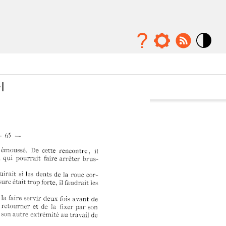
Mode
contraste
élévé