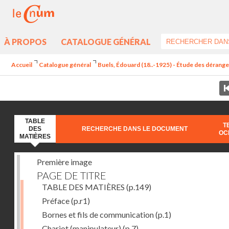
À PROPOS
CATALOGUE GÉNÉRAL
Accueil
Catalogue général
Buels, Édouard (18..-1925) - Étude des dérang
TABLE
T
DES
RECHERCHE DANS LE DOCUMENT
OC
MATIÈRES
Première image
PAGE DE TITRE
TABLE DES MATIÈRES
(p.149)
Préface
(p.r1)
Bornes et fils de communication
(p.1)
Chariot (manipulateur)
(p.7)