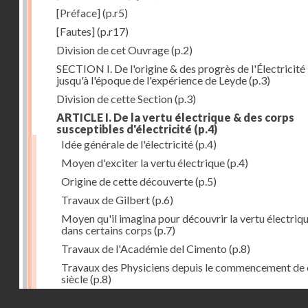
[Préface]
(p.r5)
[Fautes]
(p.r17)
Division de cet Ouvrage
(p.2)
SECTION I. De l'origine & des progrès de l'Électricité
jusqu'à l'époque de l'expérience de Leyde
(p.3)
Division de cette Section
(p.3)
ARTICLE I. De la vertu électrique & des corps
susceptibles d'électricité
(p.4)
Idée générale de l'électricité
(p.4)
Moyen d'exciter la vertu électrique
(p.4)
Origine de cette découverte
(p.5)
Travaux de Gilbert
(p.6)
Moyen qu'il imagina pour découvrir la vertu électriq
dans certains corps
(p.7)
Travaux de l'Académie del Cimento
(p.8)
Travaux des Physiciens depuis le commencement de 
siècle
(p.8)
Droits réservés - CNAM
Nouvelle découverte relativement à la manière d'exci