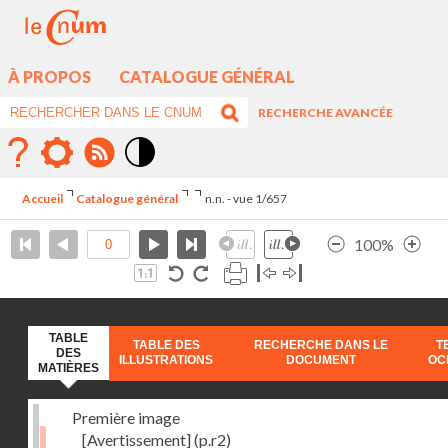
À PROPOS
CATALOGUE GÉNÉRAL
RECHERCHE AVANCÉE
Mode
contraste
Accueil
Catalogue général
n.n. - vue 1/657
élévé
100%
TABLE
TABLE DES
RECHERCHE DANS LE
T
DES
ILLUSTRATIONS
DOCUMENT
OC
MATIÈRES
Première image
[Avertissement]
(p.r2)