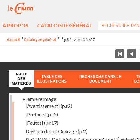
À PROPOS
CATALOGUE GÉNÉRAL
Accueil
Catalogue général
p.84 - vue 104/657
TABLE
TABLE DES
RECHERCHE DANS LE
T
DES
ILLUSTRATIONS
DOCUMENT
OC
MATIÈRES
Première image
[Avertissement]
(p.r2)
[Préface]
(p.r5)
[Fautes]
(p.r17)
Division de cet Ouvrage
(p.2)
SECTION I. De l'origine & des progrès de l'Électricité