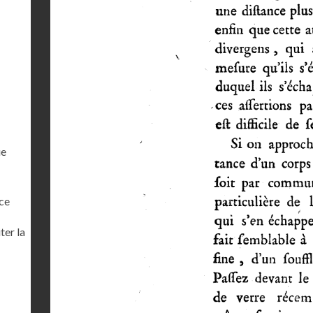
ue
ce
ter la