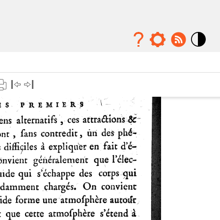
Mode
contraste
élévé