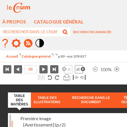
À PROPOS
CATALOGUE GÉNÉRAL
RECHERCHE AVANCÉE
Mode
contraste
Accueil
Catalogue général
p.89 - vue 109/657
élévé
100%
TABLE
TABLE DES
RECHERCHE DANS LE
T
DES
ILLUSTRATIONS
DOCUMENT
OC
MATIÈRES
Première image
[Avertissement]
(p.r2)