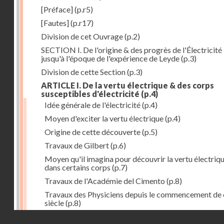
[Préface]
(p.r5)
[Fautes]
(p.r17)
Division de cet Ouvrage
(p.2)
SECTION I. De l'origine & des progrès de l'Électricité
jusqu'à l'époque de l'expérience de Leyde
(p.3)
Division de cette Section
(p.3)
ARTICLE I. De la vertu électrique & des corps
susceptibles d'électricité
(p.4)
Idée générale de l'électricité
(p.4)
Moyen d'exciter la vertu électrique
(p.4)
Origine de cette découverte
(p.5)
Travaux de Gilbert
(p.6)
Moyen qu'il imagina pour découvrir la vertu électriq
dans certains corps
(p.7)
Travaux de l'Académie del Cimento
(p.8)
Travaux des Physiciens depuis le commencement de 
siècle
(p.8)
Droits réservés - CNAM
Nouvelle découverte relativement à la manière d'exci