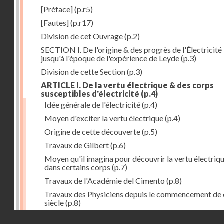
[Préface]
(p.r5)
[Fautes]
(p.r17)
Division de cet Ouvrage
(p.2)
SECTION I. De l'origine & des progrès de l'Électricité
jusqu'à l'époque de l'expérience de Leyde
(p.3)
Division de cette Section
(p.3)
ARTICLE I. De la vertu électrique & des corps
susceptibles d'électricité
(p.4)
Idée générale de l'électricité
(p.4)
Moyen d'exciter la vertu électrique
(p.4)
Origine de cette découverte
(p.5)
Travaux de Gilbert
(p.6)
Moyen qu'il imagina pour découvrir la vertu électriq
dans certains corps
(p.7)
Travaux de l'Académie del Cimento
(p.8)
Travaux des Physiciens depuis le commencement de 
siècle
(p.8)
Droits réservés - CNAM
Nouvelle découverte relativement à la manière d'exci