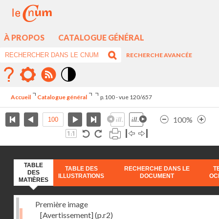
À PROPOS
CATALOGUE GÉNÉRAL
RECHERCHE AVANCÉE
Mode
contraste
Accueil
Catalogue général
p.100 - vue 120/657
élévé
100%
TABLE
TABLE DES
RECHERCHE DANS LE
T
DES
ILLUSTRATIONS
DOCUMENT
OC
MATIÈRES
Première image
[Avertissement]
(p.r2)