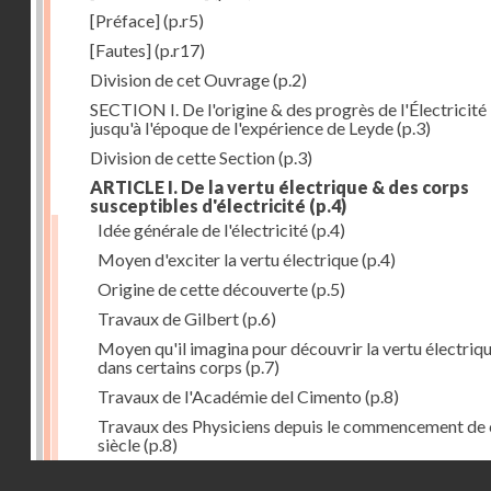
[Préface]
(p.r5)
[Fautes]
(p.r17)
Division de cet Ouvrage
(p.2)
SECTION I. De l'origine & des progrès de l'Électricité
jusqu'à l'époque de l'expérience de Leyde
(p.3)
Division de cette Section
(p.3)
ARTICLE I. De la vertu électrique & des corps
susceptibles d'électricité
(p.4)
Idée générale de l'électricité
(p.4)
Moyen d'exciter la vertu électrique
(p.4)
Origine de cette découverte
(p.5)
Travaux de Gilbert
(p.6)
Moyen qu'il imagina pour découvrir la vertu électriq
dans certains corps
(p.7)
Travaux de l'Académie del Cimento
(p.8)
Travaux des Physiciens depuis le commencement de 
siècle
(p.8)
Droits réservés - CNAM
Nouvelle découverte relativement à la manière d'exci