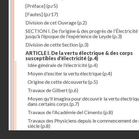
[Préface]
(p.r5)
[Fautes]
(p.r17)
Division de cet Ouvrage
(p.2)
SECTION I. De l'origine & des progrès de l'Électricité
jusqu'à l'époque de l'expérience de Leyde
(p.3)
Division de cette Section
(p.3)
ARTICLE I. De la vertu électrique & des corps
susceptibles d'électricité
(p.4)
Idée générale de l'électricité
(p.4)
Moyen d'exciter la vertu électrique
(p.4)
Origine de cette découverte
(p.5)
Travaux de Gilbert
(p.6)
Moyen qu'il imagina pour découvrir la vertu électriq
dans certains corps
(p.7)
Travaux de l'Académie del Cimento
(p.8)
Travaux des Physiciens depuis le commencement de 
siècle
(p.8)
Droits réservés - CNAM
Nouvelle découverte relativement à la manière d'exci