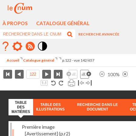
À PROPOS
CATALOGUE GÉNÉRAL
RECHERCHE AVANCÉE
Mode
contraste
Accueil
Catalogue général
p.122 - vue 142/657
élévé
100%
TABLE
TABLE DES
RECHERCHE DANS LE
T
DES
ILLUSTRATIONS
DOCUMENT
OC
MATIÈRES
Première image
[Avertissement]
(p.r2)