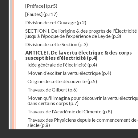
[Préface]
(p.r5)
[Fautes]
(p.r17)
Division de cet Ouvrage
(p.2)
SECTION I. De l'origine & des progrès de l'Électricité
jusqu'à l'époque de l'expérience de Leyde
(p.3)
Division de cette Section
(p.3)
ARTICLE I. De la vertu électrique & des corps
susceptibles d'électricité
(p.4)
Idée générale de l'électricité
(p.4)
Moyen d'exciter la vertu électrique
(p.4)
Origine de cette découverte
(p.5)
Travaux de Gilbert
(p.6)
Moyen qu'il imagina pour découvrir la vertu électriq
dans certains corps
(p.7)
Travaux de l'Académie del Cimento
(p.8)
Travaux des Physiciens depuis le commencement de 
siècle
(p.8)
Droits réservés - CNAM
Nouvelle découverte relativement à la manière d'exci