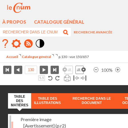
À PROPOS
CATALOGUE GÉNÉRAL
RECHERCHE AVANCÉE
Mode
contraste
Accueil
Catalogue général
p.130 - vue 150/657
élévé
100%
TABLE
TABLE DES
RECHERCHE DANS LE
T
DES
ILLUSTRATIONS
DOCUMENT
OC
MATIÈRES
Première image
[Avertissement]
(p.r2)