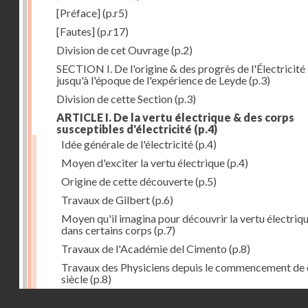
[Préface]
(p.r5)
[Fautes]
(p.r17)
Division de cet Ouvrage
(p.2)
SECTION I. De l'origine & des progrès de l'Électricité
jusqu'à l'époque de l'expérience de Leyde
(p.3)
Division de cette Section
(p.3)
ARTICLE I. De la vertu électrique & des corps
susceptibles d'électricité
(p.4)
Idée générale de l'électricité
(p.4)
Moyen d'exciter la vertu électrique
(p.4)
Origine de cette découverte
(p.5)
Travaux de Gilbert
(p.6)
Moyen qu'il imagina pour découvrir la vertu électriq
dans certains corps
(p.7)
Travaux de l'Académie del Cimento
(p.8)
Travaux des Physiciens depuis le commencement de 
siècle
(p.8)
Droits réservés - CNAM
Nouvelle découverte relativement à la manière d'exci