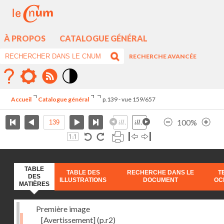
À PROPOS
CATALOGUE GÉNÉRAL
RECHERCHE AVANCÉE
Mode
contraste
Accueil
Catalogue général
p.139 - vue 159/657
élévé
100%
TABLE
TABLE DES
RECHERCHE DANS LE
T
DES
ILLUSTRATIONS
DOCUMENT
OC
MATIÈRES
Première image
[Avertissement]
(p.r2)