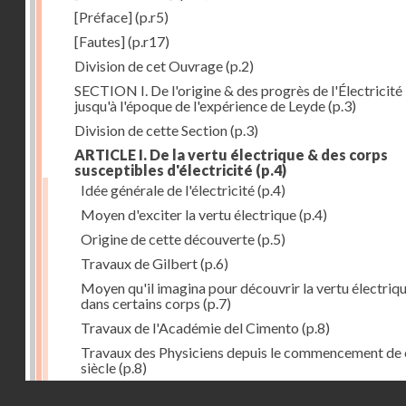
[Préface]
(p.r5)
[Fautes]
(p.r17)
Division de cet Ouvrage
(p.2)
SECTION I. De l'origine & des progrès de l'Électricité
jusqu'à l'époque de l'expérience de Leyde
(p.3)
Division de cette Section
(p.3)
ARTICLE I. De la vertu électrique & des corps
susceptibles d'électricité
(p.4)
Idée générale de l'électricité
(p.4)
Moyen d'exciter la vertu électrique
(p.4)
Origine de cette découverte
(p.5)
Travaux de Gilbert
(p.6)
Moyen qu'il imagina pour découvrir la vertu électriq
dans certains corps
(p.7)
Travaux de l'Académie del Cimento
(p.8)
Travaux des Physiciens depuis le commencement de 
siècle
(p.8)
Droits réservés - CNAM
Nouvelle découverte relativement à la manière d'exci