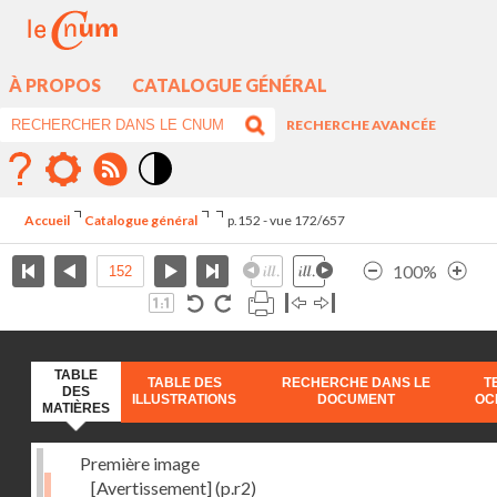
À PROPOS
CATALOGUE GÉNÉRAL
RECHERCHE AVANCÉE
Mode
contraste
Accueil
Catalogue général
p.152 - vue 172/657
élévé
100%
TABLE
TABLE DES
RECHERCHE DANS LE
T
DES
ILLUSTRATIONS
DOCUMENT
OC
MATIÈRES
Première image
[Avertissement]
(p.r2)