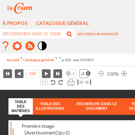
À PROPOS
CATALOGUE GÉNÉRAL
RECHERCHE AVANCÉE
Mode
contraste
Accueil
Catalogue général
p.153 - vue 173/657
élévé
100%
TABLE
TABLE DES
RECHERCHE DANS LE
T
DES
ILLUSTRATIONS
DOCUMENT
OC
MATIÈRES
Première image
[Avertissement]
(p.r2)