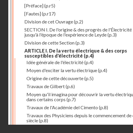
[Préface]
(p.r5)
[Fautes]
(p.r17)
Division de cet Ouvrage
(p.2)
SECTION I. De l'origine & des progrès de l'Électricité
jusqu'à l'époque de l'expérience de Leyde
(p.3)
Division de cette Section
(p.3)
ARTICLE I. De la vertu électrique & des corps
susceptibles d'électricité
(p.4)
Idée générale de l'électricité
(p.4)
Moyen d'exciter la vertu électrique
(p.4)
Origine de cette découverte
(p.5)
Travaux de Gilbert
(p.6)
Moyen qu'il imagina pour découvrir la vertu électriq
dans certains corps
(p.7)
Travaux de l'Académie del Cimento
(p.8)
Travaux des Physiciens depuis le commencement de 
siècle
(p.8)
Droits réservés - CNAM
Nouvelle découverte relativement à la manière d'exci