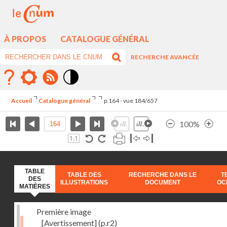
À PROPOS
CATALOGUE GÉNÉRAL
RECHERCHE AVANCÉE
Mode
contraste
Accueil
Catalogue général
p.164 - vue 184/657
élévé
100%
TABLE
TABLE DES
RECHERCHE DANS LE
T
DES
ILLUSTRATIONS
DOCUMENT
OC
MATIÈRES
Première image
[Avertissement]
(p.r2)