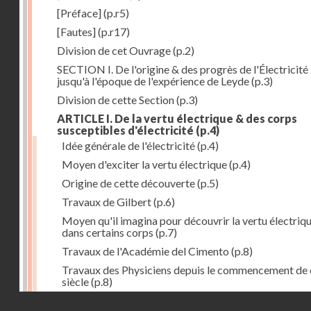
[Préface]
(p.r5)
[Fautes]
(p.r17)
Division de cet Ouvrage
(p.2)
SECTION I. De l'origine & des progrès de l'Électricité
jusqu'à l'époque de l'expérience de Leyde
(p.3)
Division de cette Section
(p.3)
ARTICLE I. De la vertu électrique & des corps
susceptibles d'électricité
(p.4)
Idée générale de l'électricité
(p.4)
Moyen d'exciter la vertu électrique
(p.4)
Origine de cette découverte
(p.5)
Travaux de Gilbert
(p.6)
Moyen qu'il imagina pour découvrir la vertu électriq
dans certains corps
(p.7)
Travaux de l'Académie del Cimento
(p.8)
Travaux des Physiciens depuis le commencement de 
siècle
(p.8)
Droits réservés - CNAM
Nouvelle découverte relativement à la manière d'exci