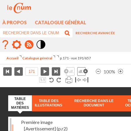
À PROPOS
CATALOGUE GÉNÉRAL
RECHERCHE AVANCÉE
Mode
contraste
Accueil
Catalogue général
p.171 - vue 191/657
élévé
100%
TABLE
TABLE DES
RECHERCHE DANS LE
T
DES
ILLUSTRATIONS
DOCUMENT
OC
MATIÈRES
Première image
[Avertissement]
(p.r2)