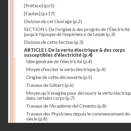
[Préface]
(p.r5)
[Fautes]
(p.r17)
Division de cet Ouvrage
(p.2)
SECTION I. De l'origine & des progrès de l'Électricité
jusqu'à l'époque de l'expérience de Leyde
(p.3)
Division de cette Section
(p.3)
ARTICLE I. De la vertu électrique & des corps
susceptibles d'électricité
(p.4)
Idée générale de l'électricité
(p.4)
Moyen d'exciter la vertu électrique
(p.4)
Origine de cette découverte
(p.5)
Travaux de Gilbert
(p.6)
Moyen qu'il imagina pour découvrir la vertu électriq
dans certains corps
(p.7)
Travaux de l'Académie del Cimento
(p.8)
Travaux des Physiciens depuis le commencement de 
siècle
(p.8)
Droits réservés - CNAM
Nouvelle découverte relativement à la manière d'exci