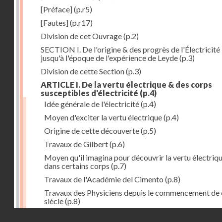
[Préface]
(p.r5)
[Fautes]
(p.r17)
Division de cet Ouvrage
(p.2)
SECTION I. De l'origine & des progrès de l'Électricité
jusqu'à l'époque de l'expérience de Leyde
(p.3)
Division de cette Section
(p.3)
ARTICLE I. De la vertu électrique & des corps
susceptibles d'électricité
(p.4)
Idée générale de l'électricité
(p.4)
Moyen d'exciter la vertu électrique
(p.4)
Origine de cette découverte
(p.5)
Travaux de Gilbert
(p.6)
Moyen qu'il imagina pour découvrir la vertu électriq
dans certains corps
(p.7)
Travaux de l'Académie del Cimento
(p.8)
Travaux des Physiciens depuis le commencement de 
siècle
(p.8)
Droits réservés - CNAM
Nouvelle découverte relativement à la manière d'exci