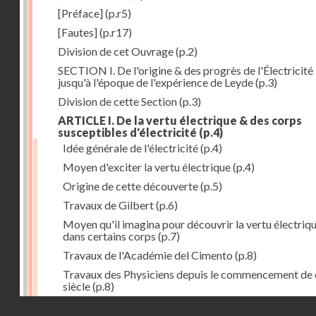
[Préface]
(p.r5)
[Fautes]
(p.r17)
Division de cet Ouvrage
(p.2)
SECTION I. De l'origine & des progrès de l'Électricité
jusqu'à l'époque de l'expérience de Leyde
(p.3)
Division de cette Section
(p.3)
ARTICLE I. De la vertu électrique & des corps
susceptibles d'électricité
(p.4)
Idée générale de l'électricité
(p.4)
Moyen d'exciter la vertu électrique
(p.4)
Origine de cette découverte
(p.5)
Travaux de Gilbert
(p.6)
Moyen qu'il imagina pour découvrir la vertu électriq
dans certains corps
(p.7)
Travaux de l'Académie del Cimento
(p.8)
Travaux des Physiciens depuis le commencement de 
siècle
(p.8)
Droits réservés - CNAM
Nouvelle découverte relativement à la manière d'exci