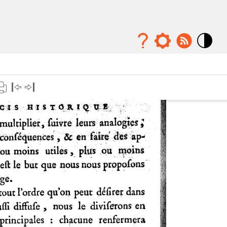
Mode
contraste
élévé