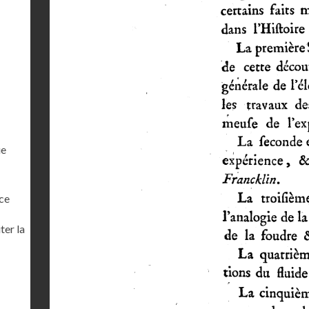
ue
ce
ter la