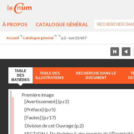
À PROPOS
CATALOGUE GÉNÉRAL
Accueil
Catalogue général
p.2 - vue 22/657
TABLE
TABLE DES
RECHERCHE DANS LE
T
DES
ILLUSTRATIONS
DOCUMENT
OC
MATIÈRES
Première image
[Avertissement]
(p.r2)
[Préface]
(p.r5)
[Fautes]
(p.r17)
Division de cet Ouvrage
(p.2)
SECTION I. De l'origine & des progrès de l'Électricité