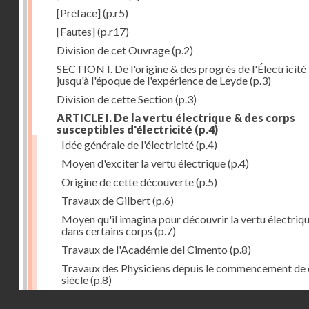
[Préface]
(p.r5)
[Fautes]
(p.r17)
Division de cet Ouvrage
(p.2)
SECTION I. De l'origine & des progrès de l'Électricité
jusqu'à l'époque de l'expérience de Leyde
(p.3)
Division de cette Section
(p.3)
ARTICLE I. De la vertu électrique & des corps
susceptibles d'électricité
(p.4)
Idée générale de l'électricité
(p.4)
Moyen d'exciter la vertu électrique
(p.4)
Origine de cette découverte
(p.5)
Travaux de Gilbert
(p.6)
Moyen qu'il imagina pour découvrir la vertu électriq
dans certains corps
(p.7)
Travaux de l'Académie del Cimento
(p.8)
Travaux des Physiciens depuis le commencement de 
siècle
(p.8)
Droits réservés - CNAM
Nouvelle découverte relativement à la manière d'exci