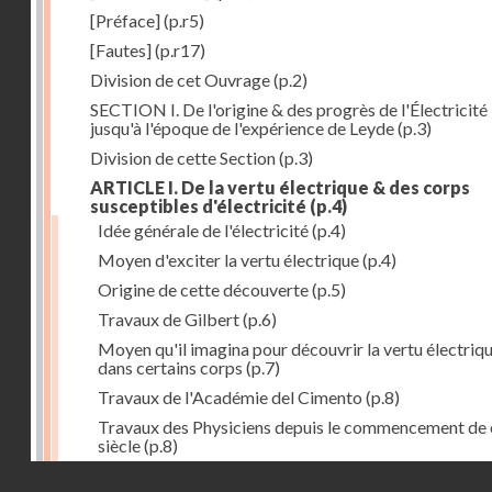
[Préface]
(p.r5)
[Fautes]
(p.r17)
Division de cet Ouvrage
(p.2)
SECTION I. De l'origine & des progrès de l'Électricité
jusqu'à l'époque de l'expérience de Leyde
(p.3)
Division de cette Section
(p.3)
ARTICLE I. De la vertu électrique & des corps
susceptibles d'électricité
(p.4)
Idée générale de l'électricité
(p.4)
Moyen d'exciter la vertu électrique
(p.4)
Origine de cette découverte
(p.5)
Travaux de Gilbert
(p.6)
Moyen qu'il imagina pour découvrir la vertu électriq
dans certains corps
(p.7)
Travaux de l'Académie del Cimento
(p.8)
Travaux des Physiciens depuis le commencement de 
siècle
(p.8)
Droits réservés - CNAM
Nouvelle découverte relativement à la manière d'exci