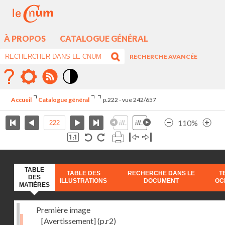
À PROPOS
CATALOGUE GÉNÉRAL
RECHERCHE AVANCÉE
Mode
contraste
Accueil
Catalogue général
p.222 - vue 242/657
élévé
110%
TABLE
TABLE DES
RECHERCHE DANS LE
T
DES
ILLUSTRATIONS
DOCUMENT
OC
MATIÈRES
Première image
[Avertissement]
(p.r2)