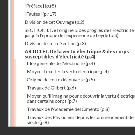
[Préface]
(p.r5)
[Fautes]
(p.r17)
Division de cet Ouvrage
(p.2)
SECTION I. De l'origine & des progrès de l'Électricité
jusqu'à l'époque de l'expérience de Leyde
(p.3)
Division de cette Section
(p.3)
ARTICLE I. De la vertu électrique & des corps
susceptibles d'électricité
(p.4)
Idée générale de l'électricité
(p.4)
Moyen d'exciter la vertu électrique
(p.4)
Origine de cette découverte
(p.5)
Travaux de Gilbert
(p.6)
Moyen qu'il imagina pour découvrir la vertu électriq
dans certains corps
(p.7)
Travaux de l'Académie del Cimento
(p.8)
Travaux des Physiciens depuis le commencement de 
siècle
(p.8)
Droits réservés - CNAM
Nouvelle découverte relativement à la manière d'exci