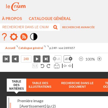
À PROPOS
CATALOGUE GÉNÉRAL
RECHERCHE AVANCÉE
Mode
contraste
Accueil
Catalogue général
p.249 - vue 269/657
élévé
100%
TABLE
TABLE DES
RECHERCHE DANS LE
T
DES
ILLUSTRATIONS
DOCUMENT
OC
MATIÈRES
Première image
[Avertissement]
(p.r2)