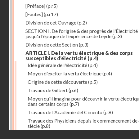
[Préface]
(p.r5)
[Fautes]
(p.r17)
Division de cet Ouvrage
(p.2)
SECTION I. De l'origine & des progrès de l'Électricité
jusqu'à l'époque de l'expérience de Leyde
(p.3)
Division de cette Section
(p.3)
ARTICLE I. De la vertu électrique & des corps
susceptibles d'électricité
(p.4)
Idée générale de l'électricité
(p.4)
Moyen d'exciter la vertu électrique
(p.4)
Origine de cette découverte
(p.5)
Travaux de Gilbert
(p.6)
Moyen qu'il imagina pour découvrir la vertu électriq
dans certains corps
(p.7)
Travaux de l'Académie del Cimento
(p.8)
Travaux des Physiciens depuis le commencement de 
siècle
(p.8)
Droits réservés - CNAM
Nouvelle découverte relativement à la manière d'exci