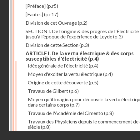
[Préface]
(p.r5)
[Fautes]
(p.r17)
Division de cet Ouvrage
(p.2)
SECTION I. De l'origine & des progrès de l'Électricité
jusqu'à l'époque de l'expérience de Leyde
(p.3)
Division de cette Section
(p.3)
ARTICLE I. De la vertu électrique & des corps
susceptibles d'électricité
(p.4)
Idée générale de l'électricité
(p.4)
Moyen d'exciter la vertu électrique
(p.4)
Origine de cette découverte
(p.5)
Travaux de Gilbert
(p.6)
Moyen qu'il imagina pour découvrir la vertu électriq
dans certains corps
(p.7)
Travaux de l'Académie del Cimento
(p.8)
Travaux des Physiciens depuis le commencement de 
siècle
(p.8)
Droits réservés - CNAM
Nouvelle découverte relativement à la manière d'exci