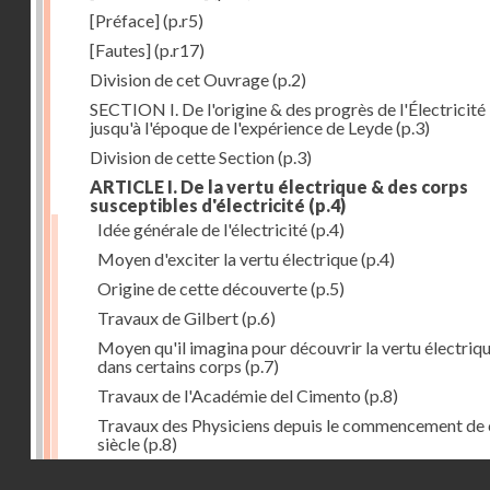
[Préface]
(p.r5)
[Fautes]
(p.r17)
Division de cet Ouvrage
(p.2)
SECTION I. De l'origine & des progrès de l'Électricité
jusqu'à l'époque de l'expérience de Leyde
(p.3)
Division de cette Section
(p.3)
ARTICLE I. De la vertu électrique & des corps
susceptibles d'électricité
(p.4)
Idée générale de l'électricité
(p.4)
Moyen d'exciter la vertu électrique
(p.4)
Origine de cette découverte
(p.5)
Travaux de Gilbert
(p.6)
Moyen qu'il imagina pour découvrir la vertu électriq
dans certains corps
(p.7)
Travaux de l'Académie del Cimento
(p.8)
Travaux des Physiciens depuis le commencement de 
siècle
(p.8)
Droits réservés - CNAM
Nouvelle découverte relativement à la manière d'exci