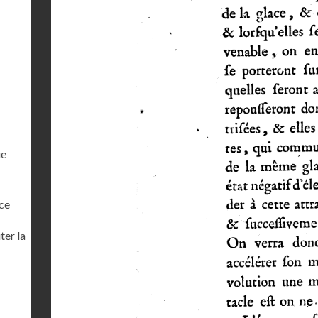
ue
ce
ter la