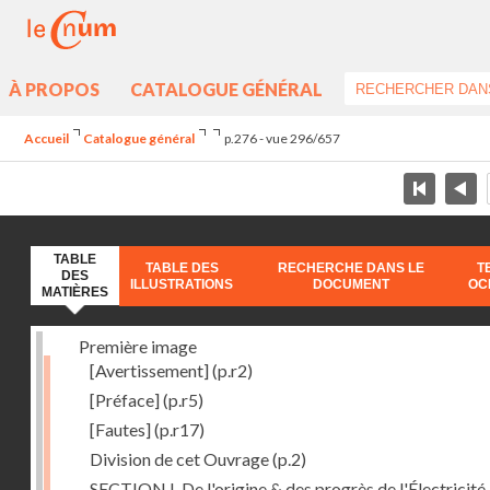
À PROPOS
CATALOGUE GÉNÉRAL
Accueil
Catalogue général
p.276 - vue 296/657
TABLE
TABLE DES
RECHERCHE DANS LE
T
DES
ILLUSTRATIONS
DOCUMENT
OC
MATIÈRES
Première image
[Avertissement]
(p.r2)
[Préface]
(p.r5)
[Fautes]
(p.r17)
Division de cet Ouvrage
(p.2)
SECTION I. De l'origine & des progrès de l'Électricité