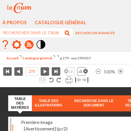
À PROPOS
CATALOGUE GÉNÉRAL
RECHERCHE AVANCÉE
Mode
contraste
Accueil
Catalogue général
p.279 - vue 299/657
élévé
100%
TABLE
TABLE DES
RECHERCHE DANS LE
T
DES
ILLUSTRATIONS
DOCUMENT
OC
MATIÈRES
Première image
[Avertissement]
(p.r2)