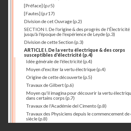
[Préface]
(p.r5)
[Fautes]
(p.r17)
Division de cet Ouvrage
(p.2)
SECTION I. De l'origine & des progrès de l'Électricité
jusqu'à l'époque de l'expérience de Leyde
(p.3)
Division de cette Section
(p.3)
ARTICLE I. De la vertu électrique & des corps
susceptibles d'électricité
(p.4)
Idée générale de l'électricité
(p.4)
Moyen d'exciter la vertu électrique
(p.4)
Origine de cette découverte
(p.5)
Travaux de Gilbert
(p.6)
Moyen qu'il imagina pour découvrir la vertu électriq
dans certains corps
(p.7)
Travaux de l'Académie del Cimento
(p.8)
Travaux des Physiciens depuis le commencement de 
siècle
(p.8)
Droits réservés - CNAM
Nouvelle découverte relativement à la manière d'exci