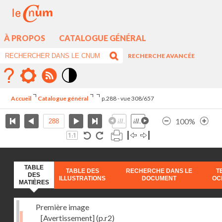
À PROPOS
CATALOGUE GÉNÉRAL
RECHERCHE AVANCÉE
Mode
contraste
Accueil
Catalogue général
p.288 - vue 308/657
élévé
100%
TABLE
TABLE DES
RECHERCHE DANS LE
T
DES
ILLUSTRATIONS
DOCUMENT
OC
MATIÈRES
Première image
[Avertissement]
(p.r2)