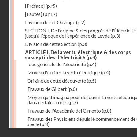
[Préface]
(p.r5)
[Fautes]
(p.r17)
Division de cet Ouvrage
(p.2)
SECTION I. De l'origine & des progrès de l'Électricité
jusqu'à l'époque de l'expérience de Leyde
(p.3)
Division de cette Section
(p.3)
ARTICLE I. De la vertu électrique & des corps
susceptibles d'électricité
(p.4)
Idée générale de l'électricité
(p.4)
Moyen d'exciter la vertu électrique
(p.4)
Origine de cette découverte
(p.5)
Travaux de Gilbert
(p.6)
Moyen qu'il imagina pour découvrir la vertu électriq
dans certains corps
(p.7)
Travaux de l'Académie del Cimento
(p.8)
Travaux des Physiciens depuis le commencement de 
siècle
(p.8)
Droits réservés - CNAM
Nouvelle découverte relativement à la manière d'exci