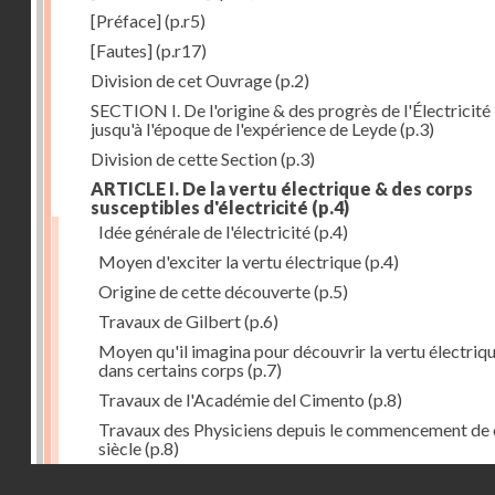
[Préface]
(p.r5)
[Fautes]
(p.r17)
Division de cet Ouvrage
(p.2)
SECTION I. De l'origine & des progrès de l'Électricité
jusqu'à l'époque de l'expérience de Leyde
(p.3)
Division de cette Section
(p.3)
ARTICLE I. De la vertu électrique & des corps
susceptibles d'électricité
(p.4)
Idée générale de l'électricité
(p.4)
Moyen d'exciter la vertu électrique
(p.4)
Origine de cette découverte
(p.5)
Travaux de Gilbert
(p.6)
Moyen qu'il imagina pour découvrir la vertu électriq
dans certains corps
(p.7)
Travaux de l'Académie del Cimento
(p.8)
Travaux des Physiciens depuis le commencement de 
siècle
(p.8)
Droits réservés - CNAM
Nouvelle découverte relativement à la manière d'exci