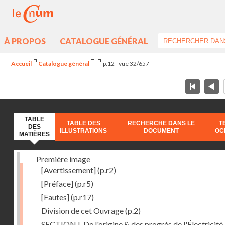
À PROPOS
CATALOGUE GÉNÉRAL
Accueil
Catalogue général
p.12 - vue 32/657
TABLE
TABLE DES
RECHERCHE DANS LE
T
DES
ILLUSTRATIONS
DOCUMENT
OC
MATIÈRES
Première image
[Avertissement]
(p.r2)
[Préface]
(p.r5)
[Fautes]
(p.r17)
Division de cet Ouvrage
(p.2)
SECTION I. De l'origine & des progrès de l'Électricité