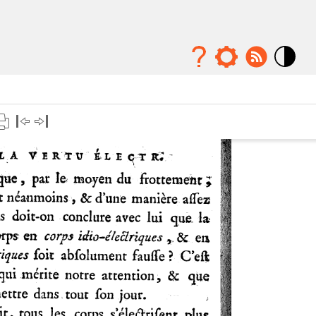
Mode
contraste
élévé