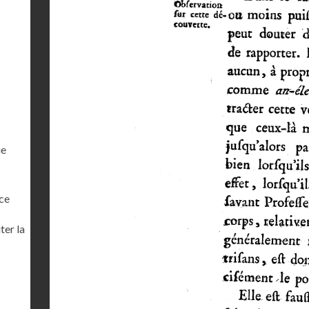
ue
ce
ter la