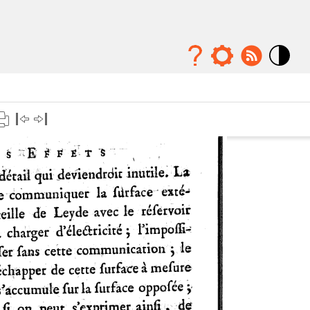
Mode
contraste
élévé