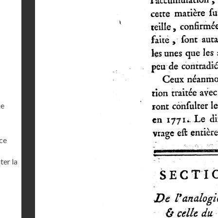
ue
ce
ter la